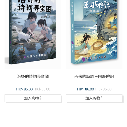
洛妤的詩詞尋寶圖
西米的詩詞王國歷險記
HK$
85.00
HK$ 85.00
HK$
86.00
HK$ 86.00
加入购物车
加入购物车