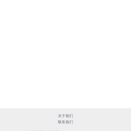
关于我们
联系我们